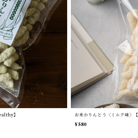
althy】
お米かりんとう〈ミルク味〉【sim
¥580