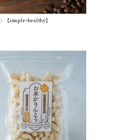
imple×healthy】