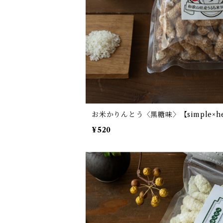
お米かりんとう〈黒糖味〉【simple×he
¥520