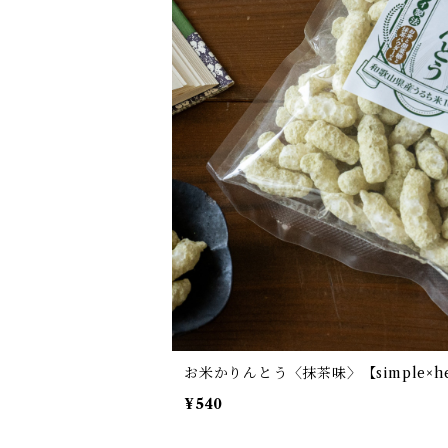
お米かりんとう〈抹茶味〉【simple×he
¥540