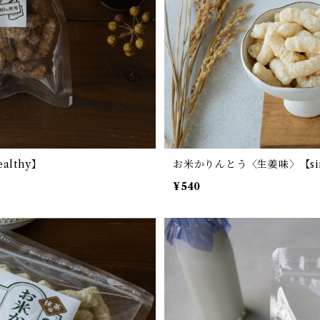
althy】
お米かりんとう〈生姜味〉【simp
¥540