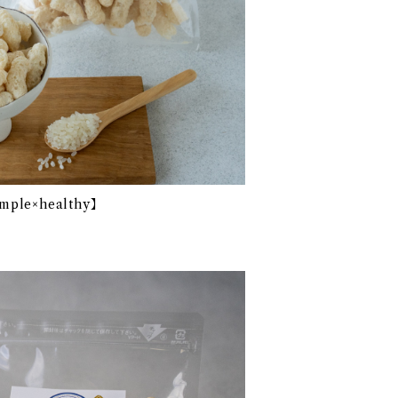
le×healthy】