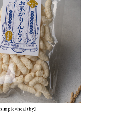
ple×healthy】